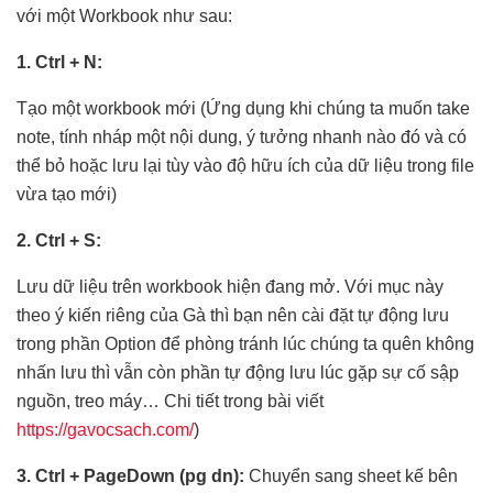
với một Workbook như sau:
1. Ctrl + N:
Tạo một workbook mới (Ứng dụng khi chúng ta muốn take
note, tính nháp một nội dung, ý tưởng nhanh nào đó và có
thể bỏ hoặc lưu lại tùy vào độ hữu ích của dữ liệu trong file
vừa tạo mới)
2. Ctrl + S:
Lưu dữ liệu trên workbook hiện đang mở. Với mục này
theo ý kiến riêng của Gà thì bạn nên cài đặt tự động lưu
trong phần Option để phòng tránh lúc chúng ta quên không
nhấn lưu thì vẫn còn phần tự động lưu lúc gặp sự cố sập
nguồn, treo máy… Chi tiết trong bài viết
https://gavocsach.com/
)
3. Ctrl + PageDown (pg dn):
Chuyển sang sheet kế bên