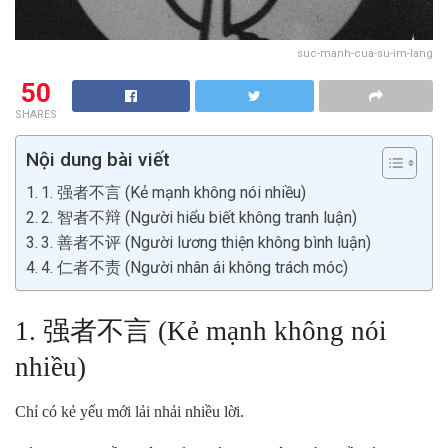
suc-manh-cua-su-im-lang
50
SHARES
Nội dung bài viết
1. 强者不言 (Kẻ mạnh không nói nhiều)
2. 智者不辩 (Người hiểu biết không tranh luận)
3. 善者不评 (Người lương thiện không bình luận)
4. 仁者不责 (Người nhân ái không trách móc)
1. 强者不言 (Kẻ mạnh không nói
nhiều)
Chỉ có kẻ yếu mới lải nhải nhiều lời.