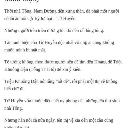
Thời nhà Tống, Nam Đường đến xưng thần, đã phái một người
có tài ăn nói cực kỳ lợi hại – Từ Huyễn.
Những người trên triều đường lúc đó đều rất lúng túng.
Tài tranh biện của Từ Huyễn độc nhất vô nhị, ai cũng không
muốn mình bị mất mặt.
Tể tướng không chọn được người nên đã tìm đến Hoàng đế Triệu
Khuông Dận (Tống Thái tổ) để xin ý kiến.
Triệu Khuông Dận nói rằng “rất dễ”, rồi phái một thị vệ không
biết chữ đi.
Từ Huyễn vốn muốn diệt chết uy phong của những tên thư sinh
nhà Tống.
Nhưng hắn nói cả nửa ngày, tên thị vệ kia đến một câu cũng
không đáp lại.