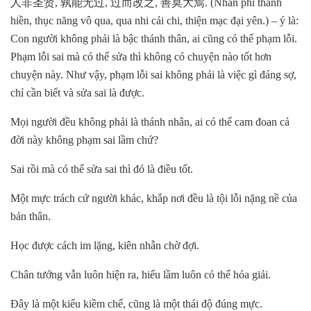
人非圣贤, 孰能无过, 过而改之, 善莫大焉. (Nhân phi thánh
hiền, thục năng vô qua, qua nhi cải chi, thiện mạc đại yên.) – ý là:
Con người không phải là bậc thánh thân, ai cũng có thể phạm lỗi.
Phạm lỗi sai mà có thể sửa thì không có chuyện nào tốt hơn
chuyện này. Như vậy, phạm lỗi sai không phải là việc gì đáng sợ,
chỉ cần biết và sửa sai là được.
Mọi người đều không phải là thánh nhân, ai có thể cam đoan cả
đời này không phạm sai lầm chứ?
Sai rồi mà có thể sửa sai thì đó là điều tốt.
Một mực trách cứ người khác, khắp nơi đều là tội lỗi nặng nề của
bản thân.
Học được cách im lặng, kiên nhẫn chờ đợi.
Chân tướng vẫn luôn hiện ra, hiểu lầm luôn có thể hóa giải.
Đây là một kiểu kiềm chế, cũng là một thái độ đúng mực.