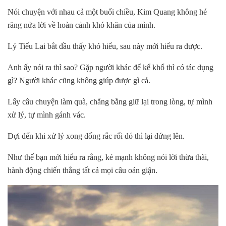
Nói chuyện với nhau cả một buổi chiều, Kim Quang không hé
răng nửa lời về hoàn cảnh khó khăn của mình.
Lý Tiểu Lai bắt đầu thấy khó hiểu, sau này mới hiểu ra được.
Anh ấy nói ra thì sao? Gặp người khác để kể khổ thì có tác dụng
gì? Người khác cũng không giúp được gì cả.
Lấy câu chuyện làm quà, chẳng bằng giữ lại trong lòng, tự mình
xử lý, tự mình gánh vác.
Đợi đến khi xử lý xong đống rắc rối đó thì lại đứng lên.
Như thế bạn mới hiểu ra rằng, kẻ mạnh không nói lời thừa thãi,
hành động chiến thắng tất cả mọi câu oán giận.