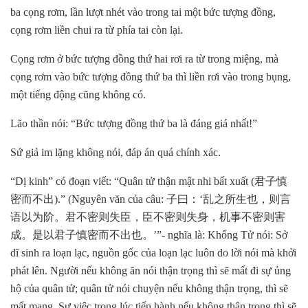
ba cọng rơm, lần lượt nhét vào trong tai một bức tượng đồng,
cọng rơm liền chui ra từ phía tai còn lại.
Cọng rơm ở bức tượng đồng thứ hai rơi ra từ trong miệng, mà
cọng rơm vào bức tượng đồng thứ ba thì liền rơi vào trong bụng,
một tiếng động cũng không có.
Lão thần nói: “Bức tượng đồng thứ ba là đáng giá nhất!”
Sứ giả im lặng không nói, đáp án quá chính xác.
“Dị kinh” có đoạn viết: “Quân tử thận mật nhi bất xuất (君子慎
密而不出).” (Nguyên văn của câu: 子曰：‘乱之所生也，则言
语以为阶。君不密则失臣，臣不密则失身，机事不密则害
成。是以君子慎密而不出也。’”- nghĩa là: Khổng Tử nói: Sở
dĩ sinh ra loạn lạc, nguồn gốc của loạn lạc luôn do lời nói mà khởi
phát lên. Người nếu không ăn nói thận trọng thì sẽ mất đi sự ủng
hộ của quân tử; quân tử nói chuyện nếu không thận trọng, thì sẽ
mất mạng. Sự việc trong lúc tiến hành nếu không thận trọng thì sẽ