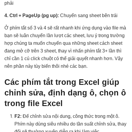
phải
4. Ctrl + PageUp (pg up):
Chuyển sang sheet bên trái
Ở phím tắt số 3 và 4 sẽ rất nhanh khi ứng dụng vào file mà
bạn sẽ luân chuyển lần lượt các sheet, lưu ý trong trường
hợp chúng ta muốn chuyển qua những sheet cách sheet
đang mở cỡ trên 3 sheet, thay vì nhấn phím tắt 3+ lần thì
chỉ cần 1 cú click chuột có thể giải quyết nhanh hơn. Vậy
nên phần này tùy biến thôi nhé các bạn.
Các phím tắt trong Excel giúp
chỉnh sửa, định dạng ô, chọn ô
trong file Excel
F2:
Để chỉnh sửa nội dung, công thức trong một ô.
Phím này dùng siêu nhiều do tần suất chỉnh sửa, thay
đổi sẽ thường xuyên diễn ra khi làm việc