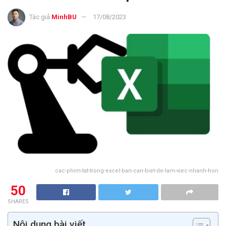
Tác giả
MinhBU
17/08/2023
cac-phim-tat-trong-excel-ban-can-biet-de-lam-viec-nhanh-hon
50
SHARES
Nội dung bài viết