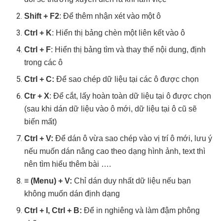
Shift + F2
: Để thêm nhận xét vào một ô
Ctrl + K
: Hiển thị bảng chèn một liên kết vào ô
Ctrl + F
: Hiển thị bảng tìm và thay thế nội dung, định
trong các ô
Ctrl + C:
Để sao chép dữ liệu tại các ô được chọn
Ctr + X
: Để cắt, lấy hoàn toàn dữ liệu tại ô được chọn
(sau khi dán dữ liệu vào ô mới, dữ liệu tại ô cũ sẽ
biến mất)
Ctrl + V:
Để dán ô vừa sao chép vào vị trí ô mới, lưu ý
nếu muốn dán nâng cao theo dạng hình ảnh, text thì
nên tìm hiểu thêm bài ….
≡ (Menu) + V:
Chỉ dán duy nhất dữ liệu nếu bạn
không muốn dán định dạng
Ctrl + I, Ctrl + B:
Để in nghiêng và làm đậm phông