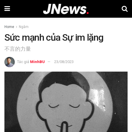
Home
Ngẫm
Sức mạnh của Sự im lặng
不言的力量
Tác giả
MinhBU
23/08/2023