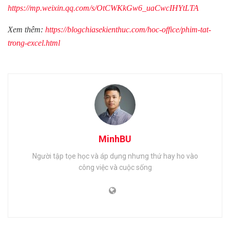
https://mp.weixin.qq.com/s/OtCWKkGw6_uaCwcIHYtLTA
Xem thêm:
https://blogchiasekienthuc.com/hoc-office/phim-tat-
trong-excel.html
MinhBU
Người tập tọe học và áp dụng nhưng thứ hay ho vào
công việc và cuộc sống