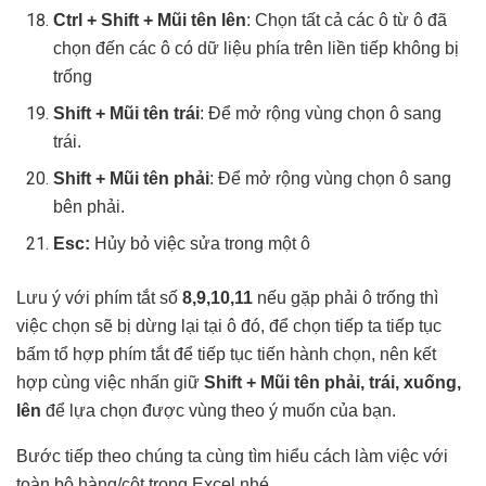
Ctrl + Shift + Mũi tên lên
: Chọn tất cả các ô từ ô đã
chọn đến các ô có dữ liệu phía trên liền tiếp không bị
trống
Shift + Mũi tên trái
: Để mở rộng vùng chọn ô sang
trái.
Shift + Mũi tên phải
: Để mở rộng vùng chọn ô sang
bên phải.
Esc:
Hủy bỏ việc sửa trong một ô
Lưu ý với phím tắt số
8,9,10,11
nếu gặp phải ô trống thì
việc chọn sẽ bị dừng lại tại ô đó, để chọn tiếp ta tiếp tục
bấm tổ hợp phím tắt để tiếp tục tiến hành chọn, nên kết
hợp cùng việc nhấn giữ
Shift +
Mũi tên phải, trái, xuống,
lên
để lựa chọn được vùng theo ý muốn của bạn.
Bước tiếp theo chúng ta cùng tìm hiểu cách làm việc với
toàn bộ hàng/cột trong Excel nhé.