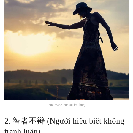
suc-manh-cua-su-im-lang
2. 智者不辩 (Người hiểu biết không
tranh luận)