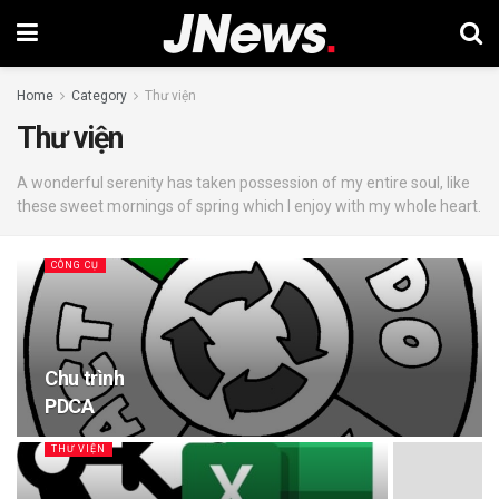
Home
Category
Thư viện
Thư viện
A wonderful serenity has taken possession of my entire soul, like
these sweet mornings of spring which I enjoy with my whole heart.
CÔNG CỤ
Chu trình
PDCA
THƯ VIỆN